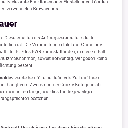
erheitsrelevante Funktionen oder Einstellungen könnten
 den verwendeten Browser aus.
dauer
n. Diese erhalten als Auftragsverarbeiter oder in
derlich ist. Die Verarbeitung erfolgt auf Grundlage
lb der EU/des EWR kann stattfinden; in diesem Fall
 Schutzmaßnahmen, soweit notwendig. Wir geben keine
flichtung besteht.
ookies
verbleiben für eine definierte Zeit auf Ihrem
Dauer hängt vom Zweck und der Cookie-Kategorie ab
n wir nur so lange, wie dies für die jeweiligen
ahrungspflichten bestehen.
f
Auskunft
,
Berichtigung
,
Löschung
,
Einschränkung