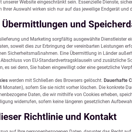
t unserer Website eingeschränkt sein. Essenzielle Dienste, sich
n Ihrer Auswahl wirken sich nur auf das jeweilige Endgerät und
e Übermittlungen und Speicher
uslieferung und Marketing sorgfältig ausgewählte Dienstleister ei
en, soweit dies zur Erbringung der vereinbarten Leistungen erfor
n Sicherheitsmaßnahmen. Eine Übermittlung in Länder außerha
den Abschluss von EU-Standardvertragsklauseln und zusätzliche
n, es sei denn, Sie haben eingewilligt oder eine gesetzliche Verp
kies
werden mit Schließen des Browsers gelöscht.
Dauerhafte C
4 Monaten), sofern Sie sie nicht vorher löschen. Die konkrete 
enbezogene Daten, die wir mithilfe von Cookies erheben, speicher
nwilligung widerrufen, sofern keine längeren gesetzlichen Aufbew
ieser Richtlinie und Kontakt
zug auf Ihre personenbezogenen Daten, darunter das Recht au