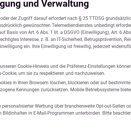
ligung und Verwaltung
der der Zugriff darauf erfordert nach § 25 TTDSG grundsätzlich 
n ausdrücklich gewünschten Telemediendienstes unbedingt erforde
Basis von Art. 6 Abs. 1 lit. a DSGVO (Einwilligung), Art. 6 Abs. 
rechtigtes Interesse, z. B. an IT-Sicherheit, Betrugsprävention, 
nwilligung ein. Ihre Einwilligung ist freiwillig, jederzeit widerr
unseren Cookie-Hinweis und die Präferenz-Einstellungen können S
-Cookie, um sie zu respektieren und nachzuweisen.
okies in Ihren Browsern löschen, blockieren oder auf bestimmte
bezogene Kennungen zurücksetzen. Mobile Betriebssysteme biet
 personalisierter Werbung über branchenweite Opt-out-Seiten od
n Bildinhalten in E-Mail-Programmen unterbinden. Bitte beachten