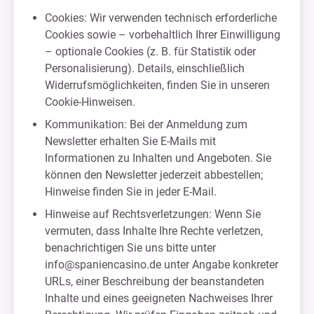
Cookies: Wir verwenden technisch erforderliche
Cookies sowie – vorbehaltlich Ihrer Einwilligung
– optionale Cookies (z. B. für Statistik oder
Personalisierung). Details, einschließlich
Widerrufsmöglichkeiten, finden Sie in unseren
Cookie-Hinweisen.
Kommunikation: Bei der Anmeldung zum
Newsletter erhalten Sie E-Mails mit
Informationen zu Inhalten und Angeboten. Sie
können den Newsletter jederzeit abbestellen;
Hinweise finden Sie in jeder E-Mail.
Hinweise auf Rechtsverletzungen: Wenn Sie
vermuten, dass Inhalte Ihre Rechte verletzen,
benachrichtigen Sie uns bitte unter
info@spaniencasino.de
unter Angabe konkreter
URLs, einer Beschreibung der beanstandeten
Inhalte und eines geeigneten Nachweises Ihrer