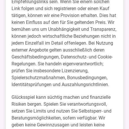
Empfehlungslinks sein. Wenn Sie einem solchen
Link folgen und sich registrieren oder einen Kauf
tätigen, können wir eine Provision erhalten. Dies hat
keinen Einfluss auf den für Sie geltenden Preis. Wir
bemühen uns um Unabhängigkeit und Transparenz,
können jedoch wirtschaftliche Beziehungen nicht in
jedem Einzelfall im Detail offenlegen. Bei Nutzung
externer Angebote gelten ausschließlich deren
Geschäftsbedingungen, Datenschutz- und Cookie-
Regelungen. Sie handeln eigenverantwortlich;
prüfen Sie insbesondere Lizenzierung,
Spielerschutzmaßnahmen, Bonusbedingungen,
Identitätsprüfungen und Auszahlungsrichtlinien.
Glücksspiel kann süchtig machen und finanzielle
Risiken bergen. Spielen Sie verantwortungsvoll,
setzen Sie Limits und nutzen Sie Selbstsperr- und
Beratungsmöglichkeiten, sofern verfügbar. Wir
geben keine Gewinnzusagen und leisten keine