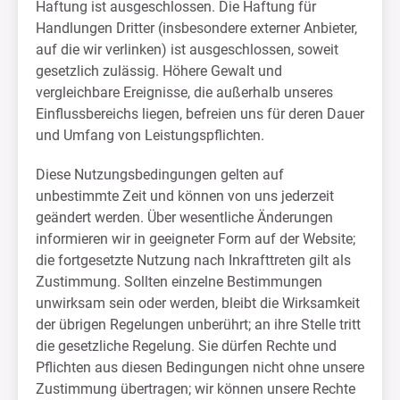
Haftung ist ausgeschlossen. Die Haftung für
Handlungen Dritter (insbesondere externer Anbieter,
auf die wir verlinken) ist ausgeschlossen, soweit
gesetzlich zulässig. Höhere Gewalt und
vergleichbare Ereignisse, die außerhalb unseres
Einflussbereichs liegen, befreien uns für deren Dauer
und Umfang von Leistungspflichten.
Diese Nutzungsbedingungen gelten auf
unbestimmte Zeit und können von uns jederzeit
geändert werden. Über wesentliche Änderungen
informieren wir in geeigneter Form auf der Website;
die fortgesetzte Nutzung nach Inkrafttreten gilt als
Zustimmung. Sollten einzelne Bestimmungen
unwirksam sein oder werden, bleibt die Wirksamkeit
der übrigen Regelungen unberührt; an ihre Stelle tritt
die gesetzliche Regelung. Sie dürfen Rechte und
Pflichten aus diesen Bedingungen nicht ohne unsere
Zustimmung übertragen; wir können unsere Rechte