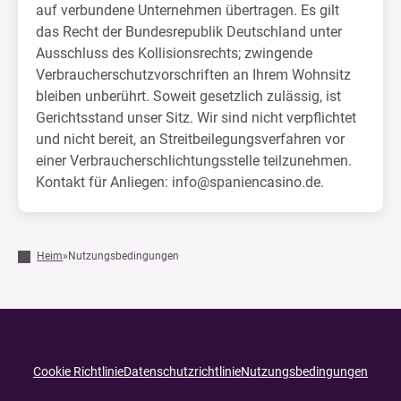
auf verbundene Unternehmen übertragen. Es gilt
das Recht der Bundesrepublik Deutschland unter
Ausschluss des Kollisionsrechts; zwingende
Verbraucherschutzvorschriften an Ihrem Wohnsitz
bleiben unberührt. Soweit gesetzlich zulässig, ist
Gerichtsstand unser Sitz. Wir sind nicht verpflichtet
und nicht bereit, an Streitbeilegungsverfahren vor
einer Verbraucherschlichtungsstelle teilzunehmen.
Kontakt für Anliegen:
info@spaniencasino.de
.
Heim
»
Nutzungsbedingungen
Cookie Richtlinie
Datenschutzrichtlinie
Nutzungsbedingungen