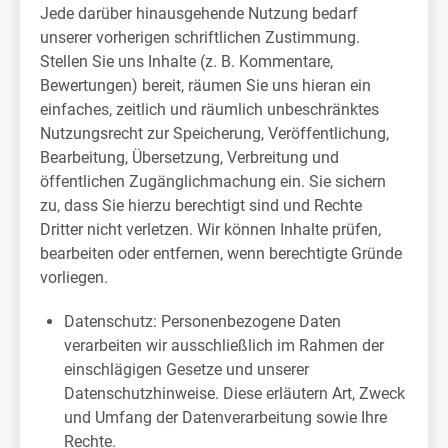
Jede darüber hinausgehende Nutzung bedarf
unserer vorherigen schriftlichen Zustimmung.
Stellen Sie uns Inhalte (z. B. Kommentare,
Bewertungen) bereit, räumen Sie uns hieran ein
einfaches, zeitlich und räumlich unbeschränktes
Nutzungsrecht zur Speicherung, Veröffentlichung,
Bearbeitung, Übersetzung, Verbreitung und
öffentlichen Zugänglichmachung ein. Sie sichern
zu, dass Sie hierzu berechtigt sind und Rechte
Dritter nicht verletzen. Wir können Inhalte prüfen,
bearbeiten oder entfernen, wenn berechtigte Gründe
vorliegen.
Datenschutz: Personenbezogene Daten
verarbeiten wir ausschließlich im Rahmen der
einschlägigen Gesetze und unserer
Datenschutzhinweise. Diese erläutern Art, Zweck
und Umfang der Datenverarbeitung sowie Ihre
Rechte.